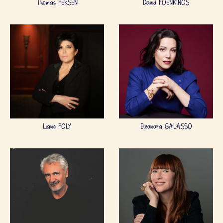
Thomas FERSEN
David FOENKINOS
Liane FOLY
Eleonora GALASSO