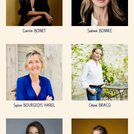
Carole BOINET
Sidonie BONNEC
Sylvie BOURGEOIS HAREL
Céline BRACQ