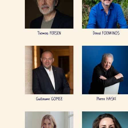
Thomas FERSEN
David FOENKINOS
Guillaume GOMEZ
PIerre HASKI