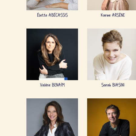
Éliette ABÉCASSIS
Karine ARSÈNE
Valérie BENAÏM
Sarah BIASINI