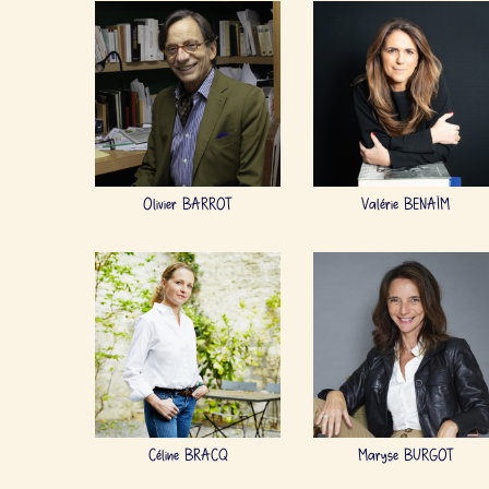
Olivier BARROT
Valérie BENAÏM
Céline BRACQ
Maryse BURGOT