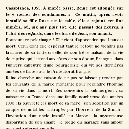
Casablanca, 1955. À marée basse, Reine est allongée sur
le « rocher des condamnés. » Ce matin, après avoir
installé sa fille Rose sur le sable, elle a rejoint cet îlot
minéral où, six ans plus tôt, elle passait des heures, à
l’abri des regards, dans les bras de Jean, son amant.
Pourquoi ce pèlerinage ? Elle vient d’apprendre que Jean est
mort. Celui dont elle espérait tant le retour ne viendra pas
la sauver de sa tante cruelle, de son frère malsain, de la vie
de captive qui l’attend aux côtés de son époux, François, dans
l’univers calfeutré d’une bourgeoisie qui vit ses dernières
années de faste sous le Protectorat français.
Reine cherche une raison de ne pas se laisser prendre par
les courants de la marée montante pour rejoindre l’homme
de sa vie dans la mort. Ses souvenirs la submergent : sa
naissance en France dans une famille nombreuse des années
1930 ; la pauvreté ; la mort de sa mère ; son adoption par un
couple de notables rattrapés par l’horreur de la Shoah ;
l’invitation d’un oncle installé au Maroc ; la mystérieuse
disparition de son amant ; le piège du mariage sans amour
qui s’est refermé sur elle…