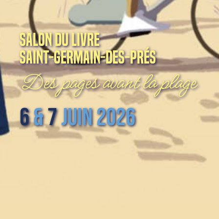
salon du livre
saint-germain-des-prés
Des pages avant la plage
6
&
7
juin 2026